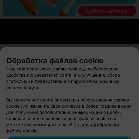
Обработка файлов cookie
О проекте
Новости проекта
Размещение рекламы
Наш сайт использует файлы cookie для обеспечения
Вакансии
Публичный договор
Способы оплаты
удобства пользователей сайта, его улучшения, сбора
статистики и предоставления персонализированных
Публичный договор по использованию сервиса
рекомендаций.
«Афиша»
Пользовательское соглашение
Вы можете настроить параметры использования файлов
cookie или изменить свое согласие в более позднее время.
Написать в поддержку
Для получения дополнительной информации о целях,
Связаться по вопросам сотрудничества
сроках и порядке использования файлов cookie вы
Написать руководителю relax.by
можете ознакомиться с нашей
Политикой обработки
файлов cookie
Персональные настройки cookie