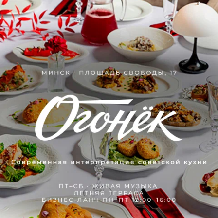
Отзывы
3
Аноним
11 марта 2018
Отзыв подтвержден
Это пивная. Был первый и последний раз. Интерьер а-ля 
90е. Столы инкрустированы половой плиткой. 
Официантки настолько ле...
Аноним
4 июля 2016
Отзыв подтвержден
Как-то недавно я посетил этот бар, вроде как все было 
нормально! Обслуживание было хорошим,но немного 
медлительным, осмо...
Аноним
30 мая 2016
Отзыв подтвержден
Рекомендую